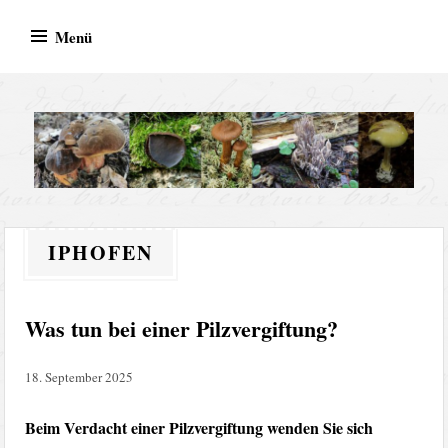
Zum
Menü
Inhalt
springen
Fachlicher
Kompetente Hilfe bei Pilzbestimmung, Pilzberatung und
Pilzsachverständiger &
Pilzvergiftungen – Ihr Ansprechpartner mit Erfahrung und
IPHOFEN
Beratung für sicheres
Leidenschaft für Mykologie
Pilzesammeln
Was tun bei einer Pilzvergiftung?
18. September 2025
Beim Verdacht einer Pilzvergiftung wenden Sie sich