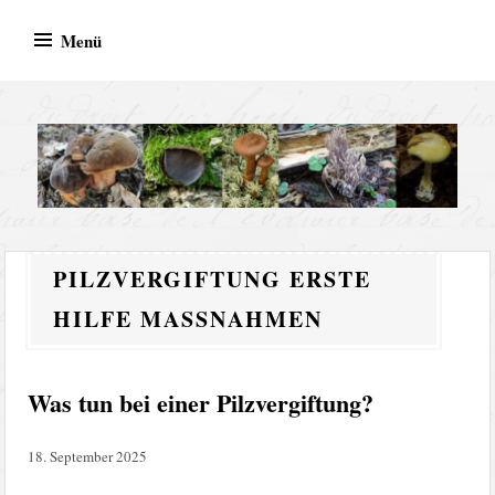
Zum
Menü
Inhalt
springen
Fachlicher
Kompetente Hilfe bei Pilzbestimmung, Pilzberatung und
Pilzsachverständiger &
Pilzvergiftungen – Ihr Ansprechpartner mit Erfahrung und
PILZVERGIFTUNG ERSTE
Beratung für sicheres
Leidenschaft für Mykologie
HILFE MASSNAHMEN
Pilzesammeln
Was tun bei einer Pilzvergiftung?
18. September 2025