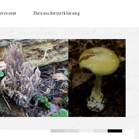
pressum
Datenschutzerklärung
ilzesammeln
enschaft für Mykologie